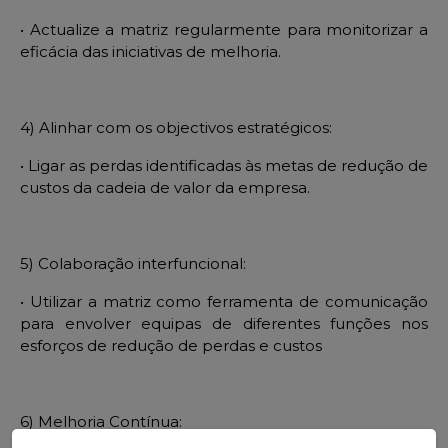
•
Actualize
a matriz regularmente para monitorizar a
efic
ácia das iniciativas de melhoria.
4) Alinhar com os
objectivos
estratégicos:
• Ligar as perdas identificadas
às metas de redução de
custos da cadeia de valor da empresa.
5) Colaboração interfuncional:
• Utilizar a matriz como ferramenta de comunica
ção
para envolver equipas de diferentes funções nos
esforços de redução de perdas e custos
6) Melhoria Contínua: