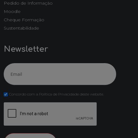
Pedido de Informação
Moodle
Cheque Formação
Sustentabilidade
Newsletter
Email
(Obrigatório)
Concordo com a Política de Privacidade deste website.
CAPTCHA