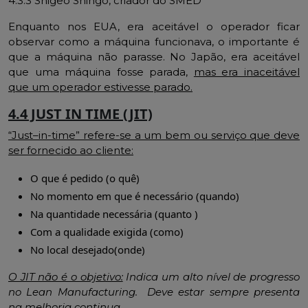
4.3.3 Shigeo Shingo, criador do SMED
Enquanto nos EUA, era aceitável o operador ficar
observar como a máquina funcionava, o importante é
que a máquina não parasse. No Japão, era aceitável
que uma máquina fosse parada,
mas era inaceitável
que um operador estivesse parado.
4.4 JUST IN TIME (JIT)
“
Just
–
in-time
” refere-se a um bem ou serviço que deve
ser fornecido ao cliente:
O que é pedido (o quê)
No momento em que é necessário (quando)
Na quantidade necessária (quanto )
Com a qualidade exigida (como)
No local desejado(onde)
O JIT não é o objetivo:
Indica um alto nível de progresso
no Lean Manufacturing. Deve estar sempre presenta
na melhoria continua.