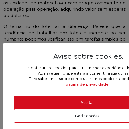
as unidades de material avançam progressivamente de
operação para operação, adquirindo valor sem esperas
ou defeitos.
O tamanho do lote faz a diferença. Parece que a
tendência de trabalhar em lotes é inerente ao ser
humano; podemos verificar isso em tarefas simples do
dia-a-dia.
Aviso sobre cookies
.
4.6.1 Inflexibilidade
Este site utiliza cookies para uma melhor experiência do
Ao navegar no site estará a consentir a sua utiliz
1.Produção aproximada
Existe sempre
Inflexibilida
Para saber mais sobre como utilizamos cookies, aced
2.Utilização Antecipada
página de privacidade.
para qualquer
Variabilidad
3.Grandes lotes
4.Grandes inventários
Com Consequências na
5.
Desperdícios
Aceitar
6.Gestão sempre em urgência
EFICIÊNCIA!!
7.Má comunicação
Gerir opções
4.6.2 Flexibilidade