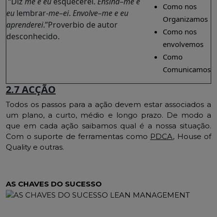
“Diz
me e eu
esquecerei.
Ensina
–
me e
Como nos
eu
lembrar-
me
–
ei
.
Envolve
–
me e eu
Organizamos
aprenderei
.”Proverbio de autor
Como nos
desconhecido.
envolvemos
Como
Comunicamos
2.7 ACÇÃO
Todos os passos para a ação devem estar associados a
um plano, a curto, médio e longo prazo. De modo a
que em cada ação saibamos qual é a nossa situação.
Com o suporte de ferramentas como
PDCA
, House of
Quality e outras.
AS CHAVES DO SUCESSO