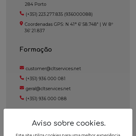
284 Porto
(+351) 223.277.835 (936000088)
Coordenadas GPS: N 41° 6' 58.748" | W 8º
36' 21.837
Formação
customer@cltservices.net
(+351) 936 000 081
geral@cltservices.net
(+351) 936 000 088
Consultoria e formação intra-
Aviso sobre cookies
.
empresa
Este site utiliza cookies para uma melhor experiência