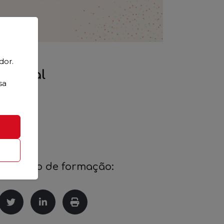
dor.
icional
sa
esta ação de formação: