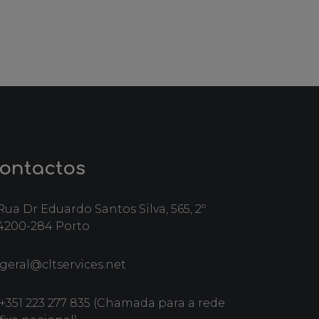
ontactos
Rua Dr Eduardo Santos Silva, 565, 2º
4200-284 Porto
geral@cltservices.net
+351 223 277 835 (Chamada para a rede