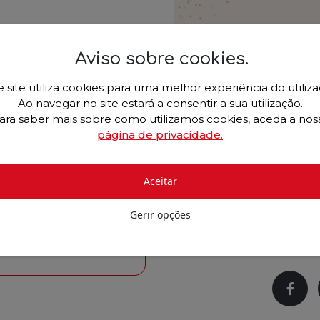
Aviso sobre cookies
.
e site utiliza cookies para uma melhor experiência do utiliza
Ao navegar no site estará a consentir a sua utilização.
Informação Ad
ara saber mais sobre como utilizamos cookies, aceda a nos
página de privacidade.
ormandos).
Das 18h30 às 23h00
a
geral@cltservices.net
ou
ISLA | Vila nova de Gaia
Aceitar
Gerir opções
Partilhe 