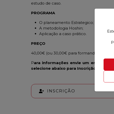
estudo de caso.
PROGRAMA
O planeamento Estrategico;
A metodologia Hoshin;
Est
Aplicação a caso prático.
P
PREÇO
40,00€ (ou 30,00€ para formandos e ex-f
P
ara informações envie um email par
selecione abaixo para Inscrição:
INSCRIÇÃO