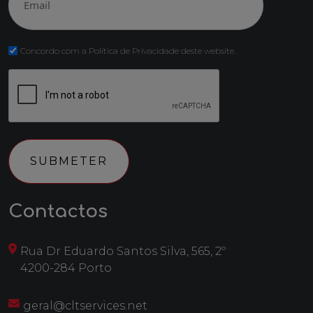
(Obrigatório)
Concordo com a Política de Privacidade deste website.
CAPTCHA
Contactos
Rua Dr Eduardo Santos Silva, 565, 2º
4200-284 Porto
geral@cltservices.net