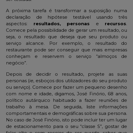
A próxima tarefa é transformar a suposição numa
declaração de hipótese testável usando três
aspectos:
resultados, personas
e
recursos
.
Comece pela possibilidade de gerar um resultado, ou
seja, o resultado que deseja que seu produto ou
serviço alcance. Por exemplo, o resultado do
restaurante pode ser conseguir que mais empresas
conheçam e reservem o serviço “almoços de
negócio”.
Depois de decidir o resultado, projete as suas
personas (
ie
, esboços dos utilizadores do seu produto
ou serviço). Comece por fazer um pequeno desenho
com nome e idade, digamos, José Finório, 68 anos,
político autárquico habituado a fazer reuniões de
trabalho à mesa. De seguida, liste informações
comportamentais e demográficas sobre sua persona.
No caso de José Finório, isto pode incluir ter um lugar
de estacionamento para o seu “classe S”, gostar de
falar alto e sem receios de ser ouvido, saber que