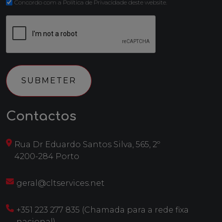
(Obrigatório)
Concordo com a Política de Privacidade deste website.
CAPTCHA
Contactos
Rua Dr Eduardo Santos Silva, 565, 2º
4200-284 Porto
geral@cltservices.net
+351 223 277 835 (Chamada para a rede fixa
nacional)